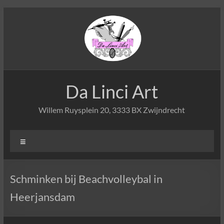
Ga
naar
de
inhoud
Da Linci Art
Willem Ruysplein 20, 3333 BX Zwijndrecht
Menu
Schminken bij Beachvolleybal in
Heerjansdam