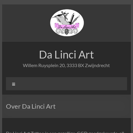
Ga
naar
de
inhoud
Da Linci Art
Willem Ruysplein 20, 3333 BX Zwijndrecht
Menu
Over Da Linci Art