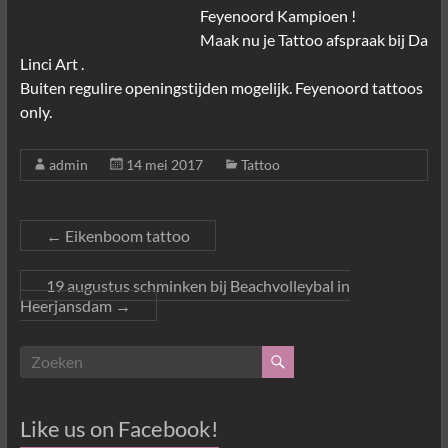
Feyenoord Kampioen !
Maak nu je Tattoo afspraak bij Da
Linci Art .
Buiten regulire openingstijden mogelijk. Feyenoord tattoos
only.
admin
14 mei 2017
Tattoo
←
Eikenboom tattoo
19 augustus schminken bij Beachvolleybal in
Heerjansdam
→
Like us on Facebook!