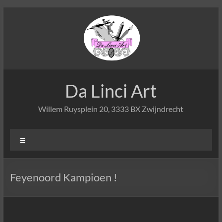
Ga
naar
de
inhoud
Da Linci Art
Willem Ruysplein 20, 3333 BX Zwijndrecht
Menu
Feyenoord Kampioen !