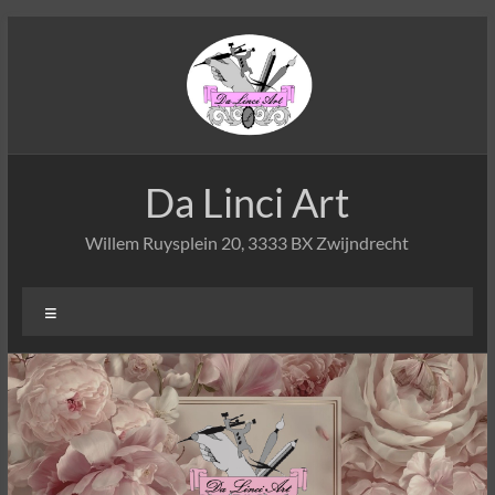
Ga
naar
de
inhoud
Da Linci Art
Willem Ruysplein 20, 3333 BX Zwijndrecht
Menu