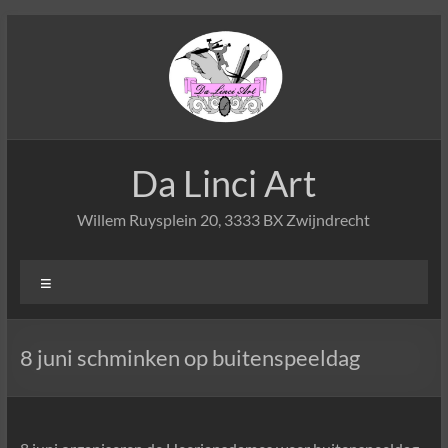
Ga
naar
de
inhoud
Da Linci Art
Willem Ruysplein 20, 3333 BX Zwijndrecht
Menu
8 juni schminken op buitenspeeldag