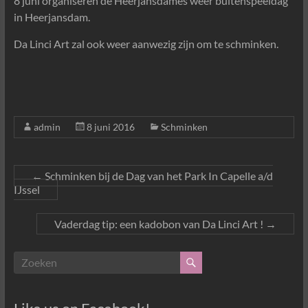
8 juni organiseren de Heerjansdames weer buitenspeeldag
in Heerjansdam.
Da Linci Art zal ook weer aanwezig zijn om te schminken.
admin
8 juni 2016
Schminken
←
Schminken bij de Dag van het Park In Capelle a/d
IJssel
Vaderdag tip: een kadobon van Da Linci Art !
→