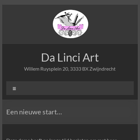
Ga
naar
de
inhoud
Da Linci Art
Willem Ruysplein 20, 3333 BX Zwijndrecht
Menu
Een nieuwe start…