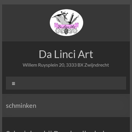
Ga
naar
de
inhoud
Da Linci Art
Willem Ruysplein 20, 3333 BX Zwijndrecht
Menu
schminken