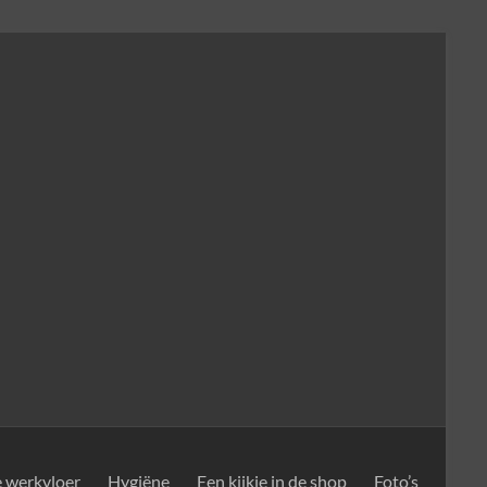
e werkvloer
Hygiëne
Een kijkje in de shop
Foto’s