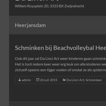
Willem Ruysplein 20, 3333 BX Zwijndrecht
Heerjansdam
Schminken bij Beachvolleybal He
Ook dit jaar zal Da Linci Art weer kinderen gaan schmin
Het is toch iedere keer weer erg leuk om alle kinderen w
zichzelf opeens een tijger voelen of omdat ze als spide
admin
26 juli 2015
Da Linci Art
,
Schminken