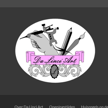
Over Da Linci Art
Openingstijden
Huisregels op d