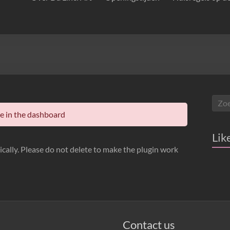
le in the dashboard
Lik
cally. Please do not delete to make the plugin work
Contact us