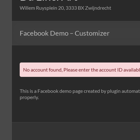
Willem Ruysplein 20, 3333 BX Zwijndrecht
Facebook Demo – Customizer
No account found, Please enter the account ID availab
This is a Facebook demo page created by plugin automati
properly.