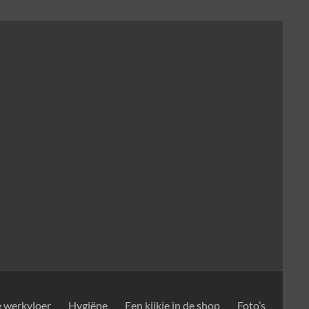
e werkvloer
Hygiëne
Een kijkje in de shop
Foto’s