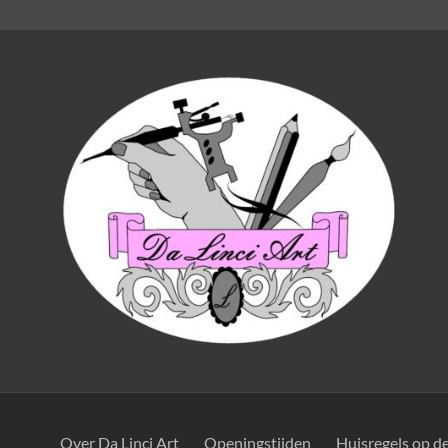
Over Da Linci Art
Openingstijden
Huisregels op d