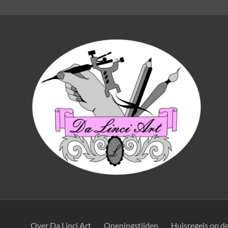
Over Da Linci Art
Openingstijden
Huisregels op d