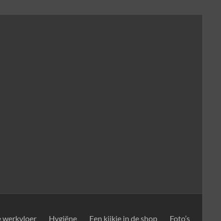
e werkvloer
Hygiëne
Een kijkje in de shop
Foto’s